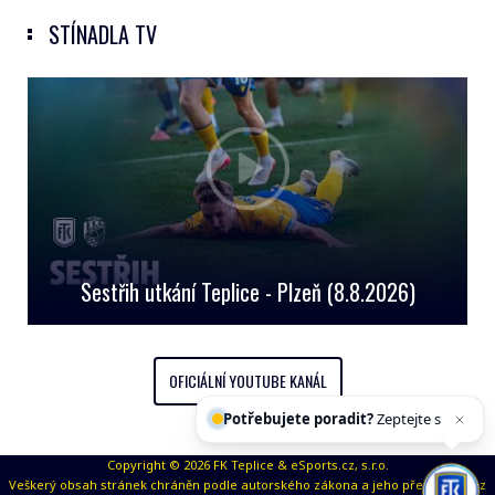
STÍNADLA TV
Sestřih utkání Teplice - Plzeň (8.8.2026)
OFICIÁLNÍ YOUTUBE KANÁL
Potřebujete poradit?
Zeptejte se naš
Copyright © 2026 FK Teplice & eSports.cz, s.r.o.
Veškerý obsah stránek chráněn podle autorského zákona a jeho přejímaní bez