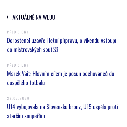
AKTUÁLNĚ NA WEBU
PŘED 3 DNY
Dorostenci uzavřeli letní přípravu, o víkendu vstoupí
do mistrovských soutěží
PŘED 3 DNY
Marek Vait: Hlavním cílem je posun odchovanců do
dospělého fotbalu
27.07.2026
U14 vybojovala na Slovensku bronz, U15 uspěla proti
starším soupeřům