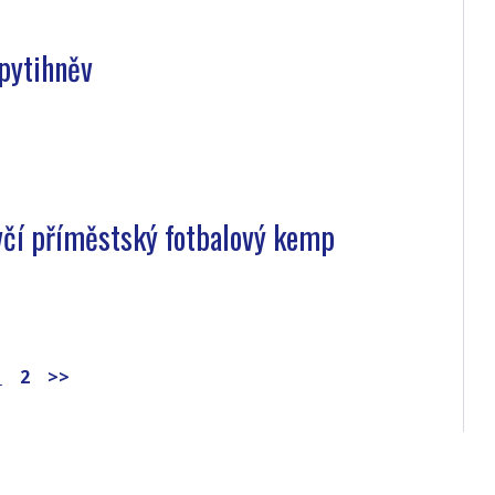
pytihněv
ívčí příměstský fotbalový kemp
1
2
>>