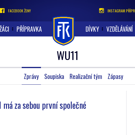
FACEBOOK ŽENY
INSTAGRAM PŘÍPR
ŽÁCI
PŘÍPRAVKA
DÍVKY
VZDĚLÁVÁNÍ
WU11
Zprávy
Soupiska
Realizační tým
Zápasy
 má za sebou první společné