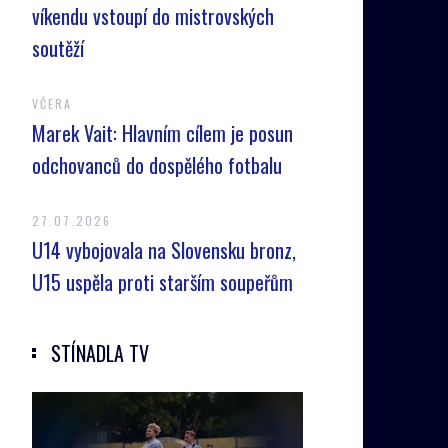
víkendu vstoupí do mistrovských
soutěží
VČERA
Marek Vait: Hlavním cílem je posun
odchovanců do dospělého fotbalu
27.07.2026
U14 vybojovala na Slovensku bronz,
U15 uspěla proti starším soupeřům
STÍNADLA TV