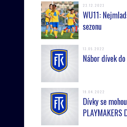
23.12.2023
WU11: Nejmladš
sezonu
13.05.2022
Nábor dívek do 
19.04.2022
Dívky se mohou
PLAYMAKERS D