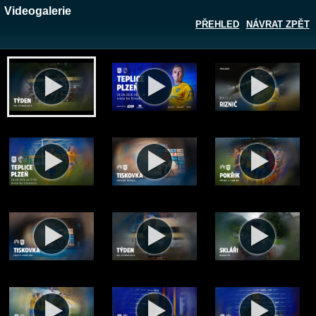
Videogalerie
PŘEHLED
NÁVRAT ZPĚT
Zobrazit galerii