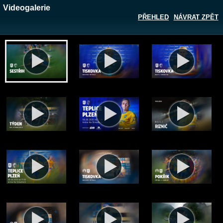
Videogalerie
PŘEHLED
NÁVRAT ZPĚT
Zobrazit galerii