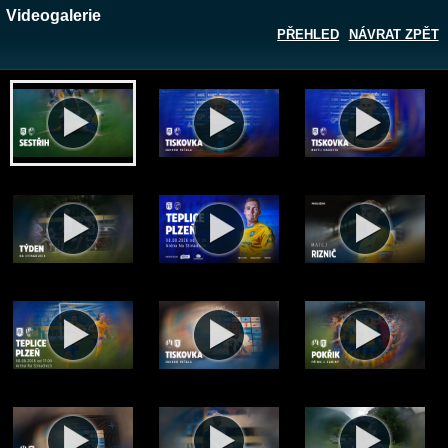
Videogalerie
PŘEHLED
NÁVRAT ZPĚT
Zobrazit galerii