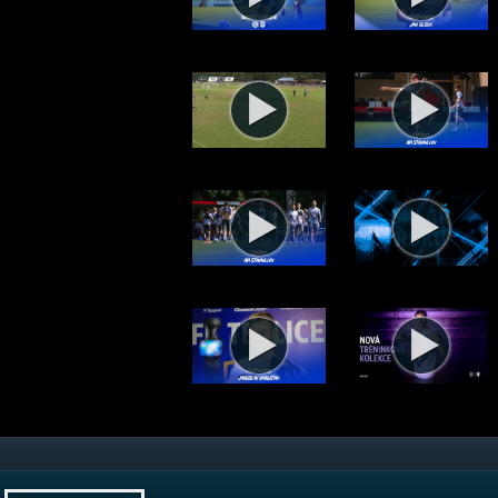
Týden na Stínadlech 28/26 (6.8