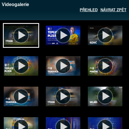
Videogalerie
PŘEHLED
NÁVRAT ZPĚT
Zobrazit galerii