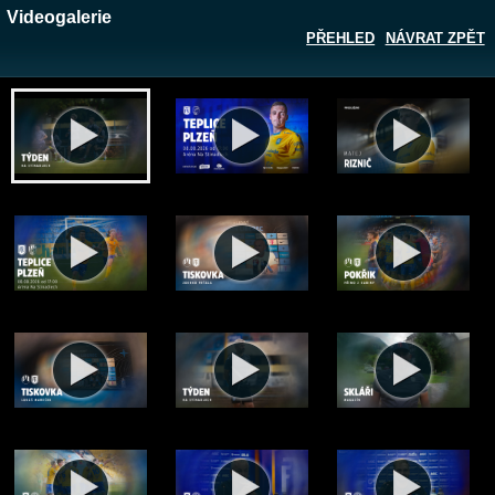
Videogalerie
PŘEHLED
NÁVRAT ZPĚT
Zobrazit galerii