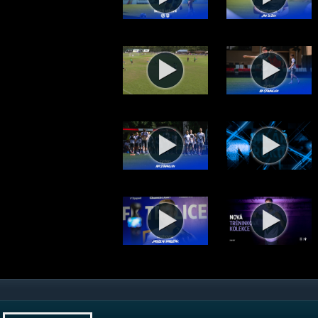
Týden na Stínadlech 28/26 (6.8