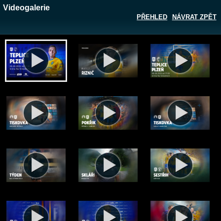
Videogalerie
PŘEHLED
NÁVRAT ZPĚT
Zobrazit galerii