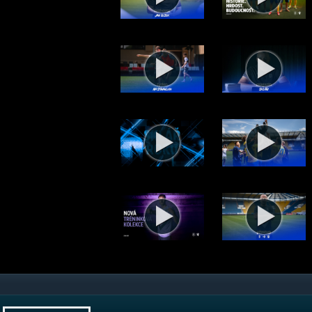
Pozvánka na zápas s Plzní - 8. 