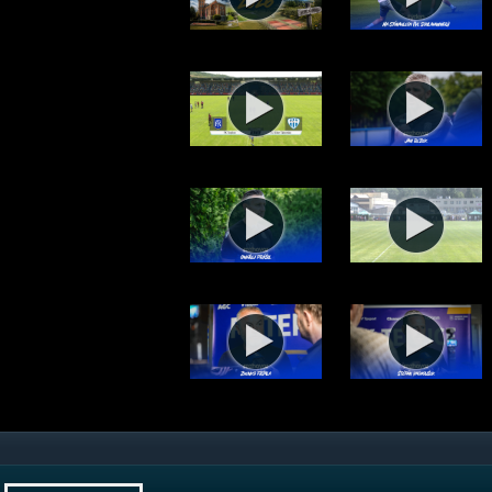
Tisková konference Zdenko Frťal