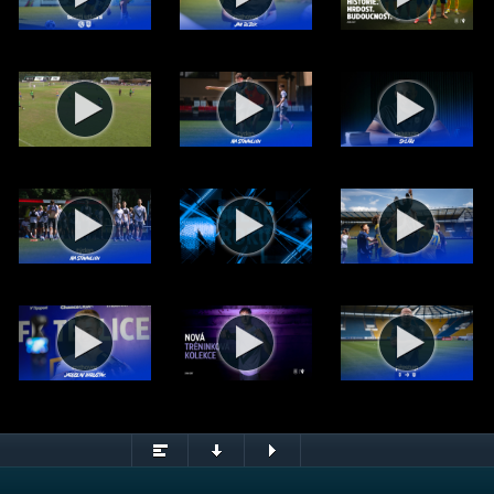
y po utkání s Plzní (8.8.2026)
© FK Teplice