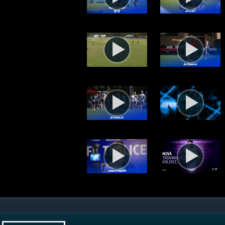
Týden na Stínadlech 28/26 (6.8