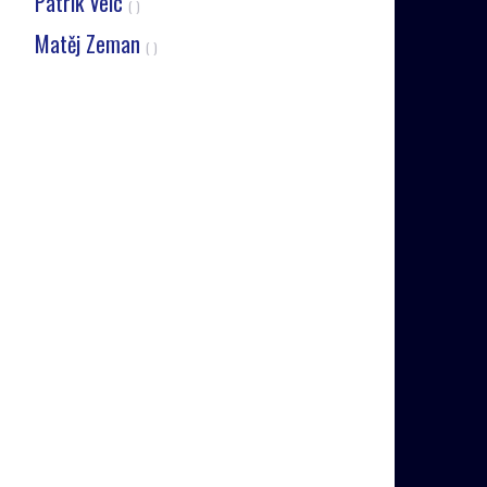
Patrik Velc
( )
Matěj Zeman
( )