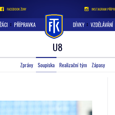
FACEBOOK ŽENY
INSTAGRAM PŘÍPR
ŽÁCI
PŘÍPRAVKA
DÍVKY
VZDĚLÁVÁNÍ
U8
Zprávy
Soupiska
Realizační tým
Zápasy