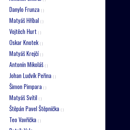
Danylo Frunza
( )
Matyáš Hříbal
( )
Vojtěch Hurt
( )
Oskar Knotek
( )
Matyáš Krejčí
( )
Antonín Mikoláš
( )
Johan Ludvík Peřina
( )
Šimon Pimpara
( )
Matyáš Svítil
( )
Štěpán Pavel Štěpnička
( )
Teo Vavřička
( )