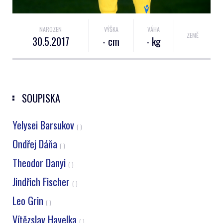
NAROZEN
VÝŠKA
VÁHA
ZEMĚ
30.5.2017
- cm
- kg
SOUPISKA
Yelysei Barsukov
( )
Ondřej Dáňa
( )
Theodor Danyi
( )
Jindřich Fischer
( )
Leo Grin
( )
Vítězslav Havelka
( )