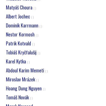
Matyáš Choura
( )
Albert Jochec
( )
Dominik Karrmann
( )
Nestor Kormosh
( )
Patrik Kotvald
( )
Tobiáš Kryčfalušij
( )
Karel Kytka
( )
Abdoul Karim Memeti
( )
Miroslav Mrázek
( )
Hoang Dung Nguyen
( )
Tomáš Novák
( )