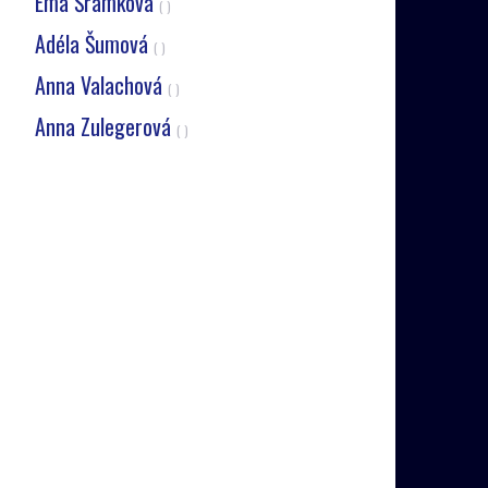
Ema Šrámková
( )
Adéla Šumová
( )
Anna Valachová
( )
Anna Zulegerová
( )