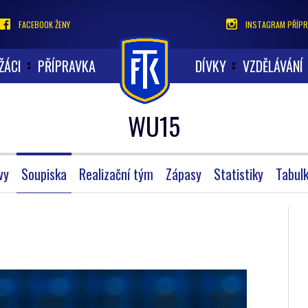
FACEBOOK ŽENY
INSTAGRAM PŘÍPR
ŽÁCI
PŘÍPRAVKA
DÍVKY
VZDĚLÁVÁNÍ
WU15
vy
Soupiska
Realizační tým
Zápasy
Statistiky
Tabul