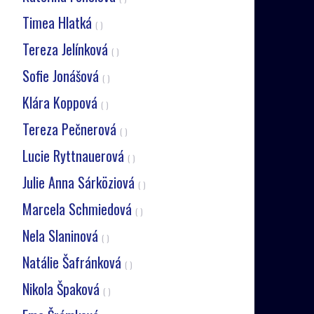
Timea Hlatká
( )
Tereza Jelínková
( )
Sofie Jonášová
( )
Klára Koppová
( )
Tereza Pečnerová
( )
Lucie Ryttnauerová
( )
Julie Anna Sárköziová
( )
Marcela Schmiedová
( )
Nela Slaninová
( )
Natálie Šafránková
( )
Nikola Špaková
( )