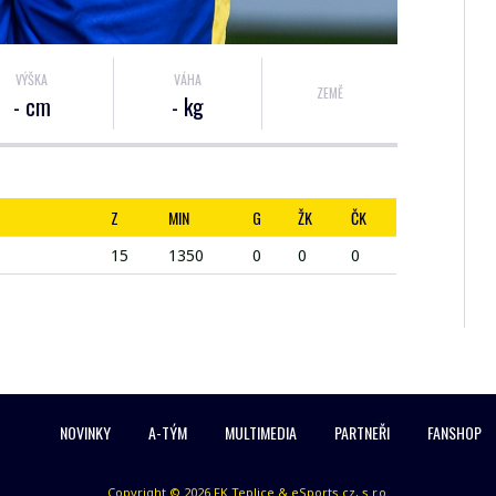
VÝŠKA
VÁHA
ZEMĚ
- cm
- kg
Z
MIN
G
ŽK
ČK
15
1350
0
0
0
NOVINKY
A-TÝM
MULTIMEDIA
PARTNEŘI
FANSHOP
Copyright © 2026 FK Teplice & eSports.cz, s.r.o.