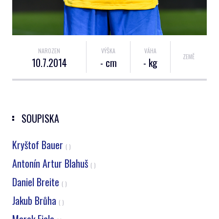
NAROZEN
VÝŠKA
VÁHA
ZEMĚ
10.7.2014
- cm
- kg
SOUPISKA
Kryštof Bauer
( )
Antonín Artur Blahuš
( )
Daniel Breite
( )
Jakub Brůha
( )