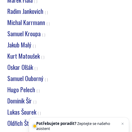
Marek Fiala
( )
Radim Jankovich
( )
Michal Karrmann
( )
Samuel Kroupa
( )
Jakub Malý
( )
Kurt Matoušek
( )
Oskar Olšák
( )
Samuel Ouborný
( )
Hugo Pelech
( )
Dominik Šír
( )
Lukas Šourek
( )
Oldřich Štěpnička
Potřebujete poradit?
Zeptejte se našeho
( )
asistenta
Chettyho
.