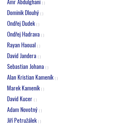
Amr Abdulghani
( )
Dominik Dlouhý
( )
Ondřej Dudek
( )
Ondřej Hadrava
( )
Rayan Haoual
( )
David Jandera
( )
Sebastian Johana
( )
Alan Kristian Kameník
( )
Marek Kameník
( )
David Kucer
( )
Adam Novotný
( )
Jiří Petružálek
( )