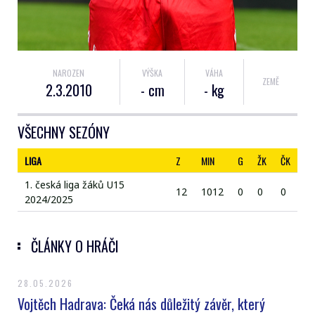
NAROZEN
VÝŠKA
VÁHA
ZEMĚ
2.3.2010
- cm
- kg
VŠECHNY SEZÓNY
LIGA
Z
MIN
G
ŽK
ČK
1. česká liga žáků U15
12
1012
0
0
0
2024/2025
ČLÁNKY O HRÁČI
28.05.2026
Vojtěch Hadrava: Čeká nás důležitý závěr, který