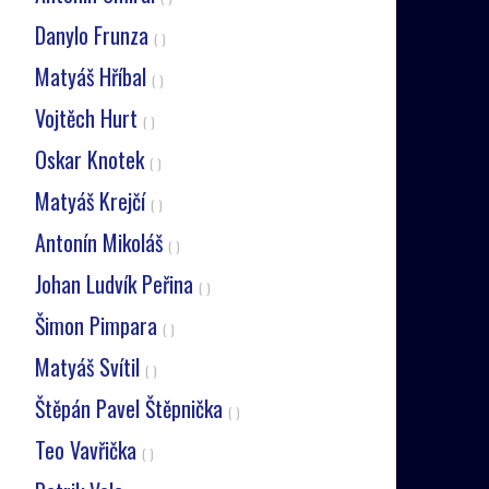
Danylo Frunza
( )
Matyáš Hříbal
( )
Vojtěch Hurt
( )
Oskar Knotek
( )
Matyáš Krejčí
( )
Antonín Mikoláš
( )
Johan Ludvík Peřina
( )
Šimon Pimpara
( )
Matyáš Svítil
( )
Štěpán Pavel Štěpnička
( )
Teo Vavřička
( )