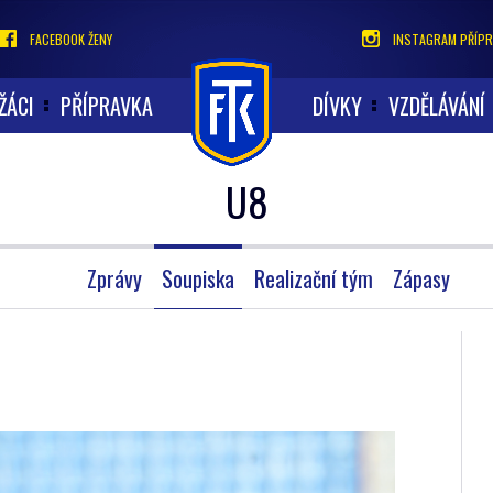
FACEBOOK ŽENY
INSTAGRAM PŘÍPR
ŽÁCI
PŘÍPRAVKA
DÍVKY
VZDĚLÁVÁNÍ
U8
Zprávy
Soupiska
Realizační tým
Zápasy