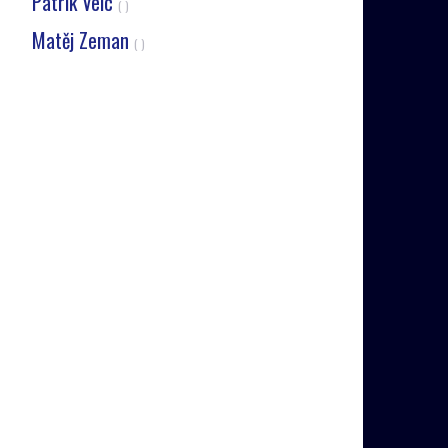
Patrik Velc
( )
Matěj Zeman
( )