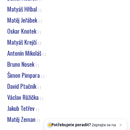
Matyáš Hříbal
( )
Matěj Jeřábek
( )
Oskar Knotek
( )
Matyáš Krejčí
( )
Antonín Mikoláš
( )
Bruno Nosek
( )
Šimon Pimpara
( )
David Ptačník
( )
Václav Růžička
( )
Jakub Tetřev
( )
Matěj Zeman
Potřebujete poradit?
Zeptejte se našeho
( )
asisten