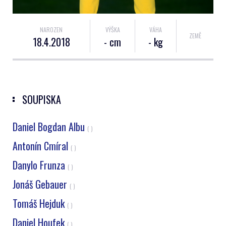
NAROZEN
VÝŠKA
VÁHA
ZEMĚ
18.4.2018
- cm
- kg
SOUPISKA
Daniel Bogdan Albu
( )
Antonín Cmíral
( )
Danylo Frunza
( )
Jonáš Gebauer
( )
Tomáš Hejduk
( )
Daniel Houfek
( )