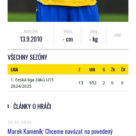
NAROZEN
VÝŠKA
VÁHA
ZEMĚ
13.9.2010
- cm
- kg
VŠECHNY SEZÓNY
LIGA
Z
MIN
G
ŽK
ČK
1. česká liga žáků U15
13
952
2
0
0
2024/2025
ČLÁNKY O HRÁČI
20.03.2026
Marek Kameník: Chceme navázat na povedený