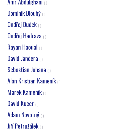
Amr Abdulghani
( )
Dominik Dlouhý
( )
Ondřej Dudek
( )
Ondřej Hadrava
( )
Rayan Haoual
( )
David Jandera
( )
Sebastian Johana
( )
Alan Kristian Kameník
( )
Marek Kameník
( )
David Kucer
( )
Adam Novotný
( )
Jiří Petružálek
( )