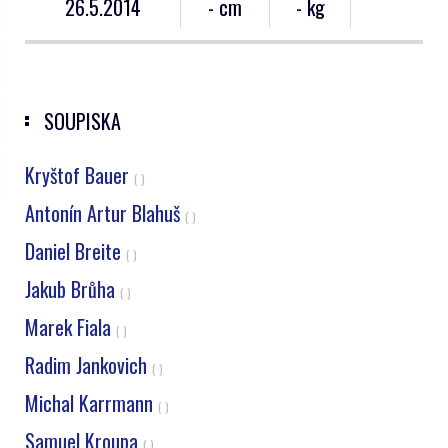
26.5.2014
- cm
- kg
SOUPISKA
Kryštof Bauer
( )
Antonín Artur Blahuš
( )
Daniel Breite
( )
Jakub Brůha
( )
Marek Fiala
( )
Radim Jankovich
( )
Michal Karrmann
( )
Samuel Kroupa
( )