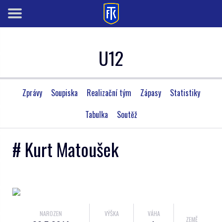
U12
Zprávy
Soupiska
Realizační tým
Zápasy
Statistiky
Tabulka
Soutěž
# Kurt Matoušek
NAROZEN
VÝŠKA
VÁHA
ZEMĚ