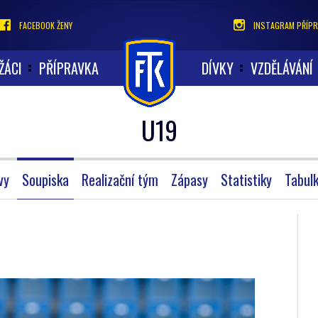
FACEBOOK ŽENY
INSTAGRAM PŘÍPR
ŽÁCI
PŘÍPRAVKA
DÍVKY
VZDĚLÁVÁNÍ
U19
vy
Soupiska
Realizační tým
Zápasy
Statistiky
Tabul