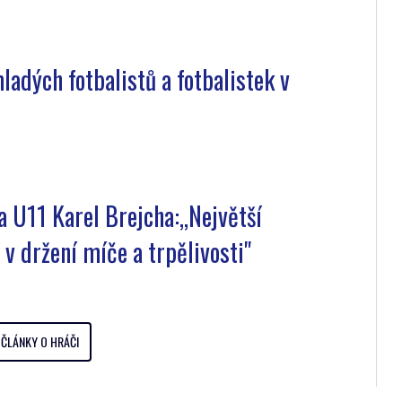
adých fotbalistů a fotbalistek v
a U11 Karel Brejcha:,,Největší
 v držení míče a trpělivosti"
 ČLÁNKY O HRÁČI