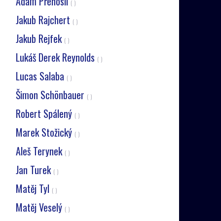
Adam Přenosil
( )
Jakub Rajchert
( )
Jakub Rejfek
( )
Lukáš Derek Reynolds
( )
Lucas Salaba
( )
Šimon Schönbauer
( )
Robert Spálený
( )
Marek Stožický
( )
Aleš Terynek
( )
Jan Turek
( )
Matěj Tyl
( )
Matěj Veselý
( )