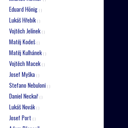
Eduard Hönig
( )
Lukáš Hřebík
( )
Vojtěch Jelínek
( )
Matěj Kodeš
( )
Matěj Kulhánek
( )
Vojtěch Macek
( )
Josef Myška
( )
Stefano Nebuloni
( )
Daniel Neckař
( )
Lukáš Novák
( )
Josef Port
( )