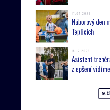
17.04.2026
Náborový den ml
Teplicích
15.12.2025
Asistent trenér
zlepšení vidíme
DALŠÍ