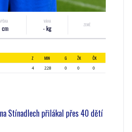
VÝŠKA
VÁHA
ZEMĚ
- cm
- kg
Z
MIN
G
ŽK
ČK
4
228
0
0
0
a Stínadlech přilákal přes 40 dětí