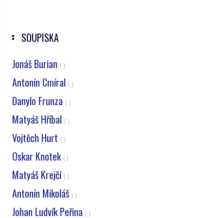
SOUPISKA
Jonáš Burian
( )
Antonín Cmíral
( )
Danylo Frunza
( )
Matyáš Hříbal
( )
Vojtěch Hurt
( )
Oskar Knotek
( )
Matyáš Krejčí
( )
Antonín Mikoláš
( )
Johan Ludvík Peřina
( )