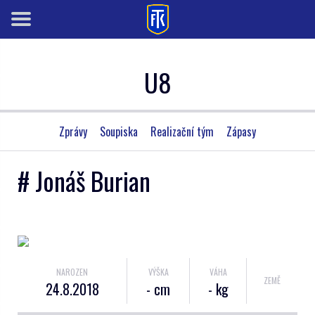
U8
Zprávy
Soupiska
Realizační tým
Zápasy
# Jonáš Burian
NAROZEN
VÝŠKA
VÁHA
ZEMĚ
24.8.2018
- cm
- kg