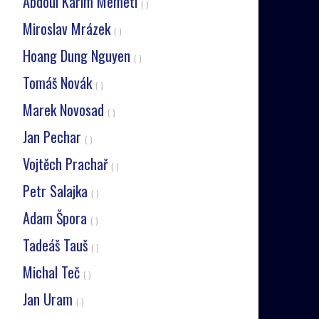
Abdoul Karim Memeti
( )
Miroslav Mrázek
( )
Hoang Dung Nguyen
( )
Tomáš Novák
( )
Marek Novosad
( )
Jan Pechar
( )
Vojtěch Prachař
( )
Petr Salajka
( )
Adam Špora
( )
Tadeáš Tauš
( )
Michal Teč
( )
Jan Uram
( )