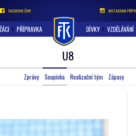
FACEBOOK ŽENY
INSTAGRAM PŘÍPR
ŽÁCI
PŘÍPRAVKA
DÍVKY
VZDĚLÁVÁNÍ
U8
Zprávy
Soupiska
Realizační tým
Zápasy