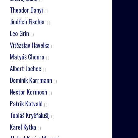
Theodor Danyi
( )
Jindřich Fischer
( )
Leo Grin
( )
Vítězslav Havelka
( )
Matyáš Choura
( )
Albert Jochec
( )
Dominik Karrmann
( )
Nestor Kormosh
( )
Patrik Kotvald
( )
Tobiáš Kryčfalušij
( )
Karel Kytka
( )