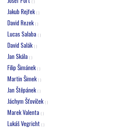
Josef Port
( )
Jakub Rejfek
( )
David Rezek
( )
Lucas Salaba
( )
David Salák
( )
Jan Skála
( )
Filip Šimánek
( )
Martin Šimek
( )
Jan Štěpánek
( )
Jáchym Šťovíček
( )
Marek Valenta
( )
Lukáš Vegricht
( )