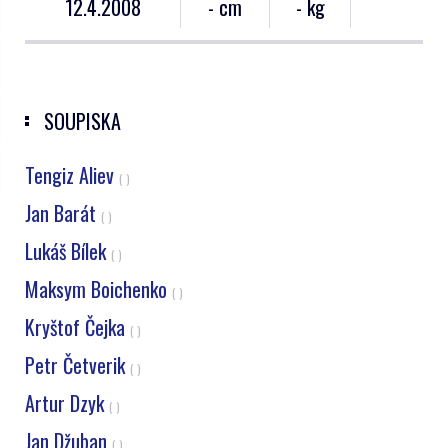
12.4.2008
- cm
- kg
SOUPISKA
Tengiz Aliev
( )
Jan Barát
( )
Lukáš Bílek
( )
Maksym Boichenko
( )
Kryštof Čejka
( )
Petr Četverik
( )
Artur Dzyk
( )
Jan Džuban
( )