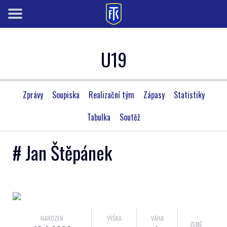
U19
Zprávy
Soupiska
Realizační tým
Zápasy
Statistiky
Tabulka
Soutěž
# Jan Štěpánek
NAROZEN
VÝŠKA
VÁHA
ZEMĚ