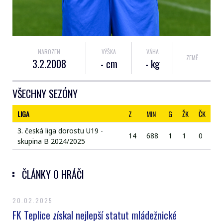
NAROZEN
VÝŠKA
VÁHA
ZEMĚ
3.2.2008
- cm
- kg
VŠECHNY SEZÓNY
LIGA
Z
MIN
G
ŽK
ČK
3. česká liga dorostu U19 -
14
688
1
1
0
skupina B 2024/2025
ČLÁNKY O HRÁČI
20.02.2025
FK Teplice získal nejlepší statut mládežnické