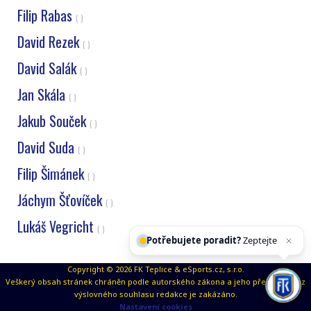
Filip Rabas
( )
David Rezek
( )
David Salák
( )
Jan Skála
( )
Jakub Souček
( )
David Suda
( )
Filip Šimánek
( )
Jáchym Šťovíček
( )
Lukáš Vegricht
( )
Potřebujete poradit?
Zeptejte se našeho asi
Copyright © 2026 FK Teplice & eSports.cz, s.r.o.
Veškerý obsah stránek chráněn podle autorského zákona a jeho přejímaní bez
výslovného souhlasu redakce je zakázáno.
Nastavení cookies