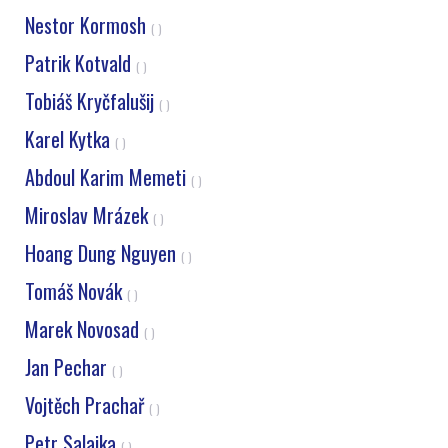
Nestor Kormosh
( )
Patrik Kotvald
( )
Tobiáš Kryčfalušij
( )
Karel Kytka
( )
Abdoul Karim Memeti
( )
Miroslav Mrázek
( )
Hoang Dung Nguyen
( )
Tomáš Novák
( )
Marek Novosad
( )
Jan Pechar
( )
Vojtěch Prachař
( )
Petr Salajka
( )