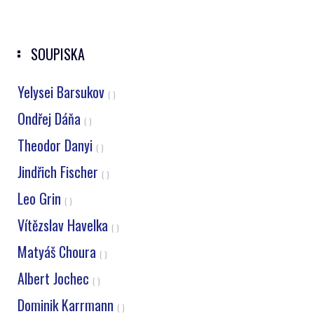
SOUPISKA
Yelysei Barsukov
( )
Ondřej Dáňa
( )
Theodor Danyi
( )
Jindřich Fischer
( )
Leo Grin
( )
Vítězslav Havelka
( )
Matyáš Choura
( )
Albert Jochec
( )
Dominik Karrmann
( )