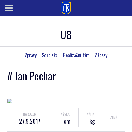
U8
Zprávy
Soupiska
Realizační tým
Zápasy
# Jan Pechar
NAROZEN
VÝŠKA
VÁHA
ZEMĚ
27.9.2017
- cm
- kg