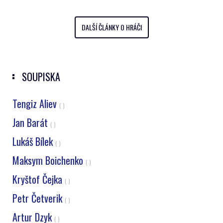
DALŠÍ ČLÁNKY O HRÁČI
SOUPISKA
Tengiz Aliev
( )
Jan Barát
( )
Lukáš Bílek
( )
Maksym Boichenko
( )
Kryštof Čejka
( )
Petr Četverik
( )
Artur Dzyk
( )