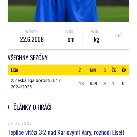
NAROZEN
VÝŠKA
VÁHA
ZEMĚ
22.6.2008
- cm
- kg
VŠECHNY SEZÓNY
LIGA
Z
MIN
G
ŽK
ČK
2. česká liga dorostu U17
13
859
3
1
0
2024/2025
ČLÁNKY O HRÁČI
24.08.2025
Teplice vítězí 3:2 nad Karlovými Vary, rozhodl Eiselt