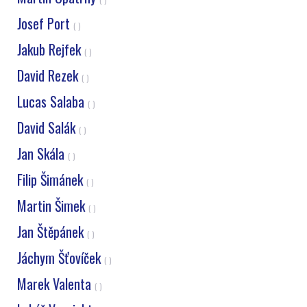
Josef Port
( )
Jakub Rejfek
( )
David Rezek
( )
Lucas Salaba
( )
David Salák
( )
Jan Skála
( )
Filip Šimánek
( )
Martin Šimek
( )
Jan Štěpánek
( )
Jáchym Šťovíček
( )
Marek Valenta
( )