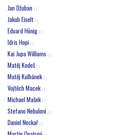
Jan Džuban
( )
Jakub Eiselt
( )
Eduard Hönig
( )
Idris Hopi
( )
Kai Jupa Williams
( )
Matěj Kodeš
( )
Matěj Kulhánek
( )
Vojtěch Macek
( )
Michael Mašek
( )
Stefano Nebuloni
( )
Daniel Neckař
( )
Martin Opatrný
( )