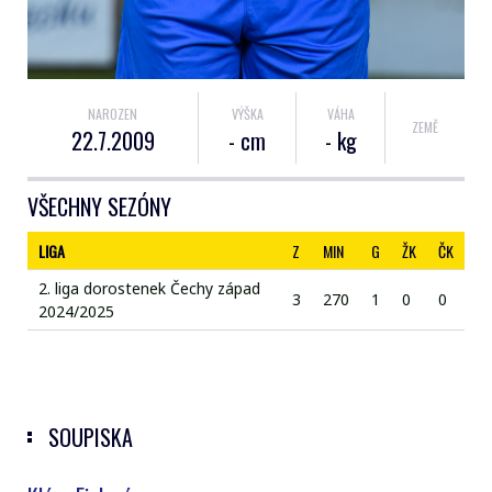
NAROZEN
VÝŠKA
VÁHA
ZEMĚ
22.7.2009
- cm
- kg
VŠECHNY SEZÓNY
LIGA
Z
MIN
G
ŽK
ČK
2. liga dorostenek Čechy západ
3
270
1
0
0
2024/2025
SOUPISKA