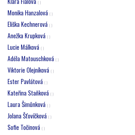
Klára Fialová
( )
Monika Hanzalová
( )
Eliška Kechnerová
( )
Anežka Krupková
( )
Lucie Málková
( )
Adéla Matouschková
( )
Viktorie Olejníková
( )
Ester Pavlátová
( )
Kateřina Staňková
( )
Laura Šimůnková
( )
Jolana Šťovíčková
( )
Sofie Točinová
( )