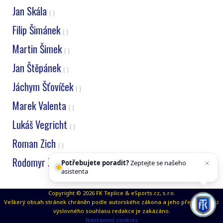
Jan Skála
( )
Filip Šimánek
( )
Martin Šimek
( )
Jan Štěpánek
( )
Jáchym Šťovíček
( )
Marek Valenta
( )
Lukáš Vegricht
( )
Roman Zich
( )
Rodomyr Zosimenko
Potřebujete poradit?
Zeptejte se našeho
( )
asistenta
Chettyho
.
Copyright © 2026 FK Teplice & eSports.cz, s.r.o.
Veškerý obsah stránek chráněn podle autorského zákona a jeho přejímaní bez
výslovného souhlasu redakce je zakázáno.
Nastavení cookies