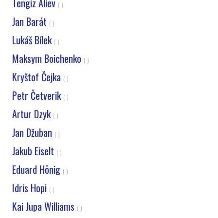
Tengiz Aliev
( )
Jan Barát
( )
Lukáš Bílek
( )
Maksym Boichenko
( )
Kryštof Čejka
( )
Petr Četverik
( )
Artur Dzyk
( )
Jan Džuban
( )
Jakub Eiselt
( )
Eduard Hönig
( )
Idris Hopi
( )
Kai Jupa Williams
( )