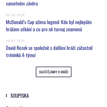
samotném závěru
04.06.2025
McDonald’s Cup očima legend: Kdo byl nejlepším
hráčem utkání a co pro ně turnaj znamená
20.03.2025
David Rezek se společně s dalšími hráči zúčastnil
tréninků A-týmu!
DALŠÍ ČLÁNKY O HRÁČI
SOUPISKA