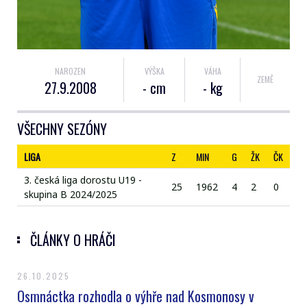
NAROZEN
VÝŠKA
VÁHA
ZEMĚ
27.9.2008
- cm
- kg
VŠECHNY SEZÓNY
LIGA
Z
MIN
G
ŽK
ČK
3. česká liga dorostu U19 -
25
1962
4
2
0
skupina B 2024/2025
ČLÁNKY O HRÁČI
26.10.2025
Osmnáctka rozhodla o výhře nad Kosmonosy v