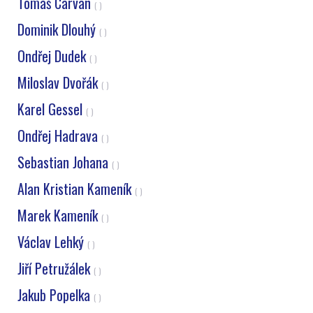
Tomáš Carvan
( )
Dominik Dlouhý
( )
Ondřej Dudek
( )
Miloslav Dvořák
( )
Karel Gessel
( )
Ondřej Hadrava
( )
Sebastian Johana
( )
Alan Kristian Kameník
( )
Marek Kameník
( )
Václav Lehký
( )
Jiří Petružálek
( )
Jakub Popelka
( )