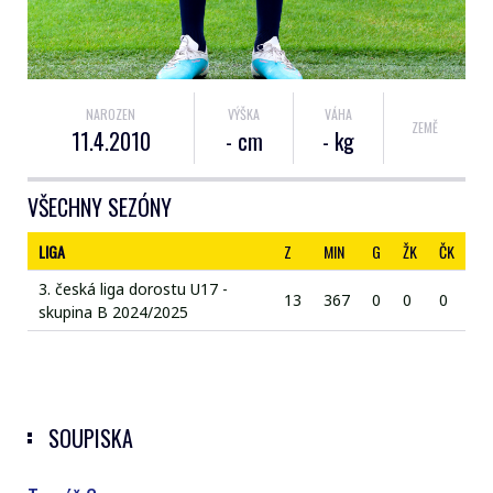
NAROZEN
VÝŠKA
VÁHA
ZEMĚ
11.4.2010
- cm
- kg
VŠECHNY SEZÓNY
LIGA
Z
MIN
G
ŽK
ČK
3. česká liga dorostu U17 -
13
367
0
0
0
skupina B 2024/2025
SOUPISKA