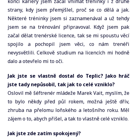
konci kariéry jsem začal vnímat tréninky i z druhé
strany, kdy jsem přemýšlel, proč se co dělá a jak.
Některé tréninky jsem si zaznamenával a už tehdy
jsem se na trénování připravoval. Když jsem pak
začal dělat trenérské licence, tak se mi spoustu věcí
spojilo a pochopil jsem věci, co nám trenéři
nevysvětlili. Celkově studium na licencích mi hodně
dalo a otevřelo mi to oči.
Jak jste se vlastně dostal do Teplic? Jako hráč
jste tady nepůsobil, tak jak to celé vzniklo?
Oslovil mě šéftrenér mládeže Marek Vait, myslím, že
to bylo někdy před půl rokem, možná ještě dřív,
zhruba na přelomu loňského a letošního roku. Měl
zájem o to, abych přišel, a tak to vlastně celé vzniklo.
Jak jste zde zatím spokojený?