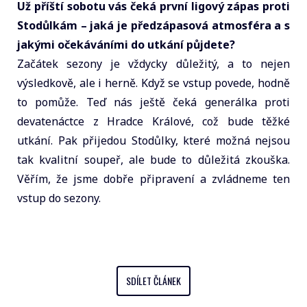
Už příští sobotu vás čeká první ligový zápas proti
Stodůlkám – jaká je předzápasová atmosféra a s
jakými očekáváními do utkání půjdete?
Začátek sezony je vždycky důležitý, a to nejen
výsledkově, ale i herně. Když se vstup povede, hodně
to pomůže. Teď nás ještě čeká generálka proti
devatenáctce z Hradce Králové, což bude těžké
utkání. Pak přijedou Stodůlky, které možná nejsou
tak kvalitní soupeř, ale bude to důležitá zkouška.
Věřím, že jsme dobře připravení a zvládneme ten
vstup do sezony.
SDÍLET ČLÁNEK