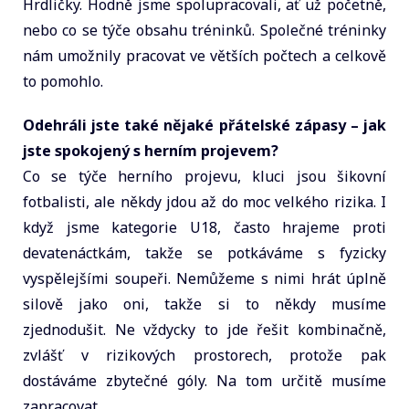
Hrdličky. Hodně jsme spolupracovali, ať už početně,
nebo co se týče obsahu tréninků. Společné tréninky
nám umožnily pracovat ve větších počtech a celkově
to pomohlo.
Odehráli jste také nějaké přátelské zápasy – jak
jste spokojený s herním projevem?
Co se týče herního projevu, kluci jsou šikovní
fotbalisti, ale někdy jdou až do moc velkého rizika. I
když jsme kategorie U18, často hrajeme proti
devatenáctkám, takže se potkáváme s fyzicky
vyspělejšími soupeři. Nemůžeme s nimi hrát úplně
silově jako oni, takže si to někdy musíme
zjednodušit. Ne vždycky to jde řešit kombinačně,
zvlášť v rizikových prostorech, protože pak
dostáváme zbytečné góly. Na tom určitě musíme
zapracovat.