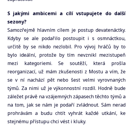
S jakými ambicemi a cílí vstupujete do další
sezony?
Samozřejmě hlavním cílem je postup devatenáctky.
Kdyby se ale podařilo postoupit i s osmnáctkou,
určitě by se nikdo nezlobil. Pro vývoj hráčů by to
bylo ideální, protože by tím nevznikl mezistupeň
mezi kategoriemi. Se soutěží, která prošla
reorganizací, už mám zkušenosti z Mostu a vím, že
se v ní nachází pět nebo šest velmi vyrovnaných
týmů. Za nimi už je výkonnostní rozdíl. Hodně bude
záležet právě na vzájemných zápasech těchto týmů a
na tom, jak se nám je podaří zvládnout. Sám nerad
prohrávám a budu chtít vyhrát každé utkání, ke
stejnému přístupu chci vést i kluky.