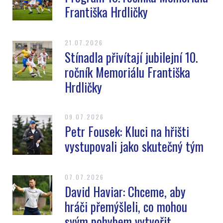
Františka Hrdličky
21.07.2026
Stínadla přivítají jubilejní 10.
ročník Memoriálu Františka
Hrdličky
09.07.2026
Petr Fousek: Kluci na hřišti
vystupovali jako skutečný tým
07.07.2026
David Haviar: Chceme, aby
hráči přemýšleli, co mohou
svým pohybem vytvořit