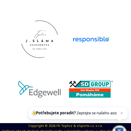
Potřebujete poradit?
Zeptejte se našeho
asistenta
Chettyho
.
Copyright © 2026 FK Teplice & eSports.cz, s.r.o.
Veškerý obsah stránek chráněn podle autorského zákona a jeho přejímaní bez