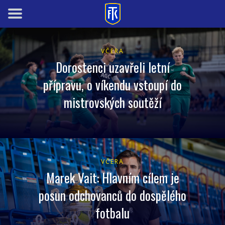
VČERA
Dorostenci uzavřeli letní
přípravu, o víkendu vstoupí do
mistrovských soutěží
VČERA
Marek Vait: Hlavním cílem je
posun odchovanců do dospělého
fotbalu