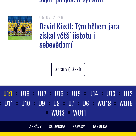
05.07.2026
David Köstl: Tým během jara
získal větší jistotu i
sebevědomí
ARCHIV ČLÁNKŮ
U19
U18
U17
U16
U15
U14
U13
U12
U11
U10
U9
U8
U7
U6
WU18
WU15
WU13
WU11
ZPRÁVY
SOUPISKA
ZÁPASY
TABULKA