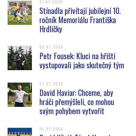
21.07.2026
Stínadla přivítají jubilejní 10.
ročník Memoriálu Františka
Hrdličky
09.07.2026
Petr Fousek: Kluci na hřišti
vystupovali jako skutečný tým
07.07.2026
David Haviar: Chceme, aby
hráči přemýšleli, co mohou
svým pohybem vytvořit
05.07.2026