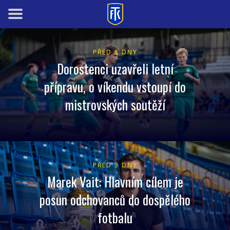
PŘED 3 DNY
Dorostenci uzavřeli letní
přípravu, o víkendu vstoupí do
mistrovských soutěží
PŘED 3 DNY
Marek Vait: Hlavním cílem je
posun odchovanců do dospělého
fotbalu