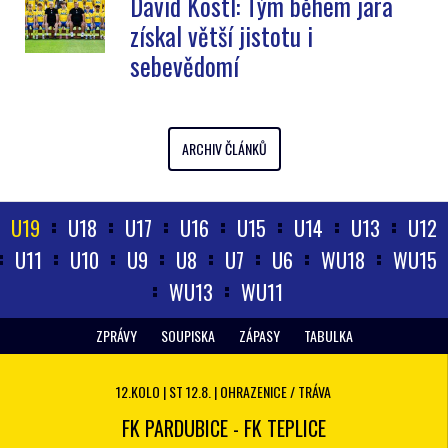
David Köstl: Tým během jara
získal větší jistotu i
sebevědomí
ARCHIV ČLÁNKŮ
U19
U18
U17
U16
U15
U14
U13
U12
U11
U10
U9
U8
U7
U6
WU18
WU15
WU13
WU11
ZPRÁVY
SOUPISKA
ZÁPASY
TABULKA
12.KOLO | ST 12.8. | OHRAZENICE / TRÁVA
FK PARDUBICE - FK TEPLICE