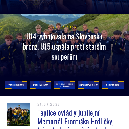
27.07.2026
U14 vybojovala na Slovensku
bronz, U15 uspěla proti starším
soupeřům
25.07.2026
Teplice ovládly jubilejní
Memoriál Františka Hrdličky,