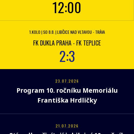
12:00
1.KOLO | SO 8.8. | LIBČICE NAD VLTAVOU - TRÁVA
FK DUKLA PRAHA - FK TEPLICE
2:3
23.07.2026
Program 10. ročníku Memoriálu
Františka Hrdličky
21.07.2026