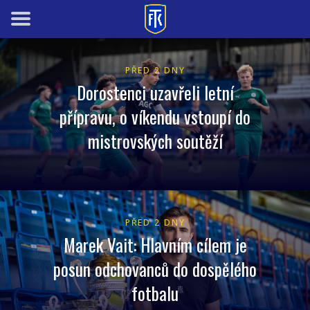
PŘED 2 DNY
Dorostenci uzavřeli letní
přípravu, o víkendu vstoupí do
mistrovských soutěží
PŘED 2 DNY
Marek Vait: Hlavním cílem je
posun odchovanců do dospělého
fotbalu