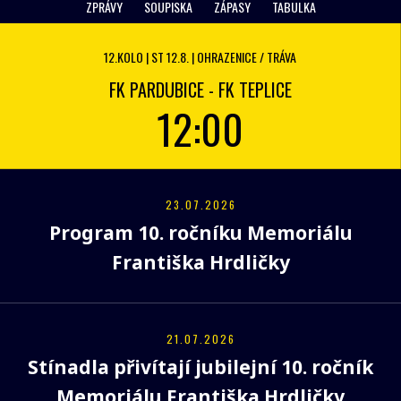
ZPRÁVY
SOUPISKA
ZÁPASY
TABULKA
12.KOLO | ST 12.8. | OHRAZENICE / TRÁVA
FK PARDUBICE - FK TEPLICE
12:00
23.07.2026
Program 10. ročníku Memoriálu
Františka Hrdličky
21.07.2026
Stínadla přivítají jubilejní 10. ročník
Memoriálu Františka Hrdličky