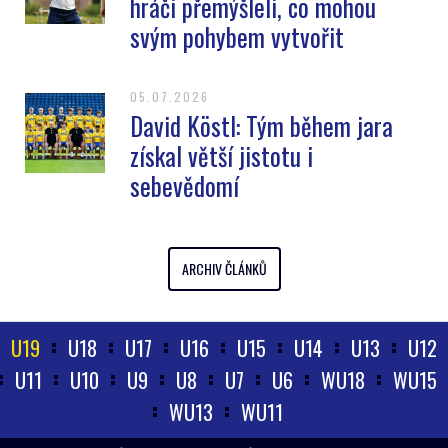
hráči přemýšleli, co mohou
svým pohybem vytvořit
05.07.2026
David Köstl: Tým během jara
získal větší jistotu i
sebevědomí
ARCHIV ČLÁNKŮ
U19
U18
U17
U16
U15
U14
U13
U12
U11
U10
U9
U8
U7
U6
WU18
WU15
WU13
WU11